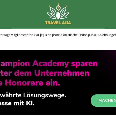
ersagt Mitgliedstaaten klar jegliche protektionistische Ordre-public-Ablehnunge