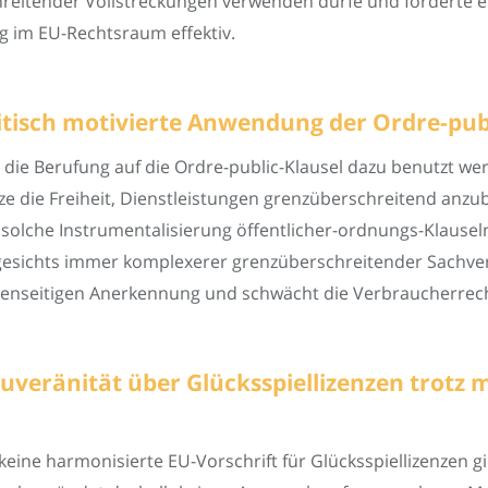
chreitender Vollstreckungen verwenden dürfe und forderte e
ng im EU-Rechtsraum effektiv.
litisch motivierte Anwendung der Ordre-pu
ie Berufung auf die Ordre-public-Klausel dazu benutzt werd
etze die Freiheit, Dienstleistungen grenzüberschreitend anzu
olche Instrumentalisierung öffentlicher-ordnungs-Klause
gesichts immer komplexerer grenzüberschreitender Sachverh
egenseitigen Anerkennung und schwächt die Verbraucherrech
uveränität über Glücksspiellizenzen trotz 
ine harmonisierte EU-Vorschrift für Glücksspiellizenzen gib