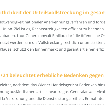
tlichkeit der Urteilsvollstreckung im ges
 Notwendigkeit nationaler Anerkennungsverfahren und förde
Union. Ziel ist es, Rechtsstreitigkeiten effizient zu beende
bauen. Laut Generalanwalt Emiliou darf die öffentliche O
tzt werden, um die Vollstreckung rechtlich unumstrittener
Klausel schützt den Binnenmarkt und garantiert einen effiz
/24 beleuchtet erhebliche Bedenken gegen B
leitet, nachdem das Wiener Handelsgericht Bedenken hinsic
ung ausländischer Urteile beantragte. Generalanwalt Alexi
l-Ia-Verordnung und die Dienstleistungsfreiheit. Er mahnte