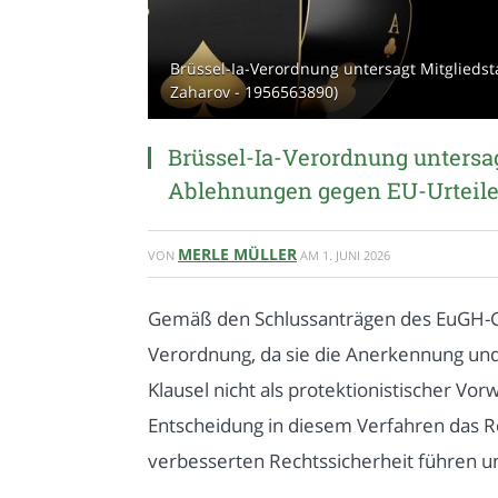
Brüssel-Ia-Verordnung untersagt Mitgliedsta
Zaharov - 1956563890)
Brüssel-Ia-Verordnung untersag
Ablehnungen gegen EU-Urteil
MERLE MÜLLER
VON
AM
1. JUNI 2026
Gemäß den Schlussanträgen des EuGH-Gen
Verordnung, da sie die Anerkennung und 
Klausel nicht als protektionistischer V
Entscheidung in diesem Verfahren das Re
verbesserten Rechtssicherheit führen u