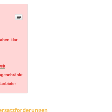
gaben klar
eit
ingeschränkt
lanbieter
nersatzforderungen