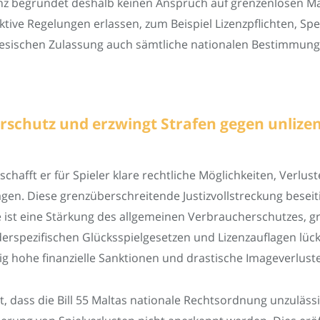
izenz begründet deshalb keinen Anspruch auf grenzenlosen M
ktive Regelungen erlassen, zum Beispiel Lizenzpflichten, S
esischen Zulassung auch sämtliche nationalen Bestimmungen
schutz und erzwingt Strafen gegen unlizen
schafft er für Spieler klare rechtliche Möglichkeiten, Verlus
agen. Diese grenzüberschreitende Justizvollstreckung besei
olge ist eine Stärkung des allgemeinen Verbraucherschutzes,
änderspezifischen Glücksspielgesetzen und Lizenzauflagen lüc
ig hohe finanzielle Sanktionen und drastische Imageverluste
st, dass die Bill 55 Maltas nationale Rechtsordnung unzulä