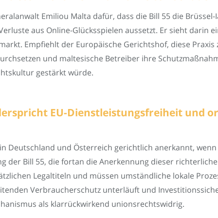
ralanwalt Emiliou Malta dafür, dass die Bill 55 die Brüssel
Verluste aus Online-Glücksspielen aussetzt. Er sieht darin 
arkt. Empfiehlt der Europäische Gerichtshof, diese Praxis
t durchsetzen und maltesische Betreiber ihre Schutzmaßna
ichtskultur gestärkt würde.
iderspricht EU-Dienstleistungsfreiheit und
in Deutschland und Österreich gerichtlich anerkannt, wenn
g der Bill 55, die fortan die Anerkennung dieser richterlic
tzlichen Legaltiteln und müssen umständliche lokale Prozes
enden Verbraucherschutz unterläuft und Investitionssicher
chanismus als klarrückwirkend unionsrechtswidrig.