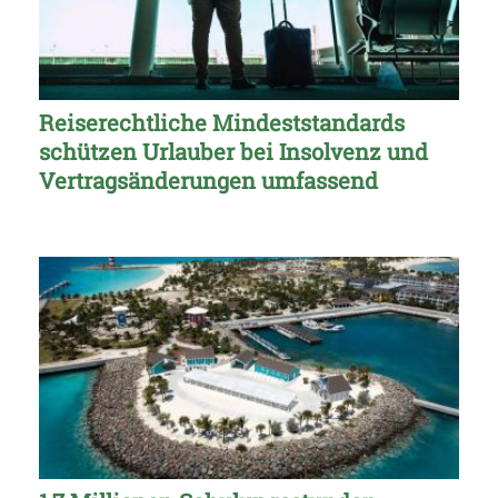
Reiserechtliche Mindeststandards
schützen Urlauber bei Insolvenz und
Vertragsänderungen umfassend