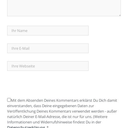
Mit dem Absenden Deines Kommentars erklärst Du Dich damit
einverstanden, dass Deine eingegebenen Daten zur
Veröffentlichung Deines Kommentars verwendet werden - außer
natürlich Deiner E-Mail-Adresse, die ist nur für uns. (Weitere
Informationen und Widerrufshinweise findest Du in der
Datenschutzerklärung
.
*