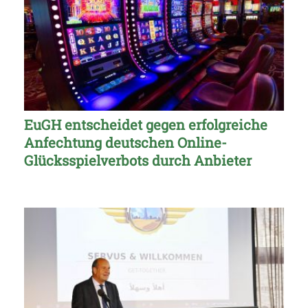
EuGH entscheidet gegen erfolgreiche
Anfechtung deutschen Online-
Glücksspielverbots durch Anbieter