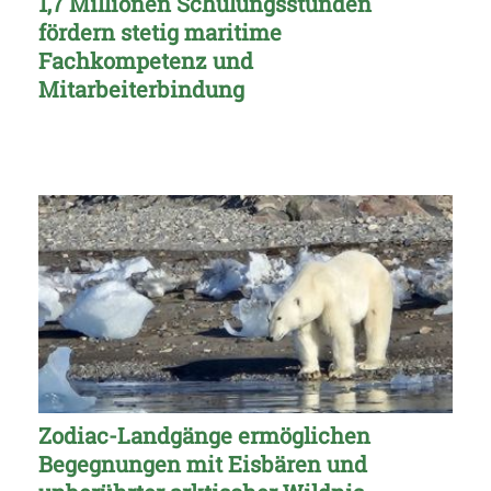
1,7 Millionen Schulungsstunden
fördern stetig maritime
Fachkompetenz und
Mitarbeiterbindung
Zodiac-Landgänge ermöglichen
Begegnungen mit Eisbären und