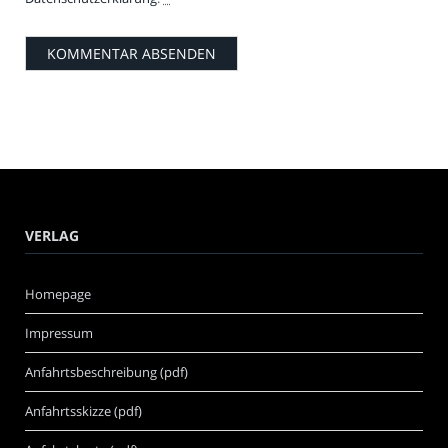
VERLAG
Homepage
Impressum
Anfahrtsbeschreibung (pdf)
Anfahrtsskizze (pdf)