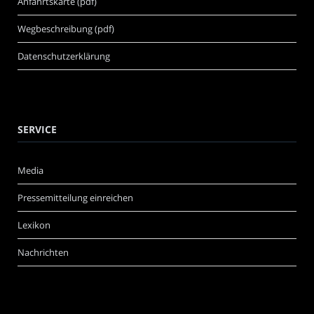
Anfahrtskarte (pdf)
Wegbeschreibung (pdf)
Datenschutzerklärung
SERVICE
Media
Pressemitteilung einreichen
Lexikon
Nachrichten