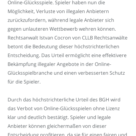
Online-Glücksspiele. Spieler haben nun die
Möglichkeit, Verluste von illegalen Anbietern
zurückzufordern, während legale Anbieter sich
gegen unlauteren Wettbewerb wehren können.
Rechtsanwalt Istvan Cocron von CLLB Rechtsanwälte
betont die Bedeutung dieser höchstrichterlichen
Entscheidung. Das Urteil ermöglicht eine effektivere
Bekämpfung illegaler Angebote in der Online-
Glücksspielbranche und einen verbesserten Schutz
für die Spieler.
Durch das höchstrichterliche Urteil des BGH wird
das Verbot von Online-Glücksspielen ohne Lizenz
klar und deutlich bestätigt. Spieler und legale
Anbieter können gleichermaßen von dieser
Entscheidung profitieren, da sie für einen fairen und