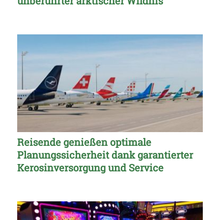
unberührter arktischer Wildnis
Reisende genießen optimale
Planungssicherheit dank garantierter
Kerosinversorgung und Service