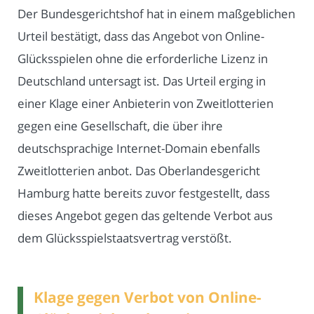
Der Bundesgerichtshof hat in einem maßgeblichen
Urteil bestätigt, dass das Angebot von Online-
Glücksspielen ohne die erforderliche Lizenz in
Deutschland untersagt ist. Das Urteil erging in
einer Klage einer Anbieterin von Zweitlotterien
gegen eine Gesellschaft, die über ihre
deutschsprachige Internet-Domain ebenfalls
Zweitlotterien anbot. Das Oberlandesgericht
Hamburg hatte bereits zuvor festgestellt, dass
dieses Angebot gegen das geltende Verbot aus
dem Glücksspielstaatsvertrag verstößt.
Klage gegen Verbot von Online-